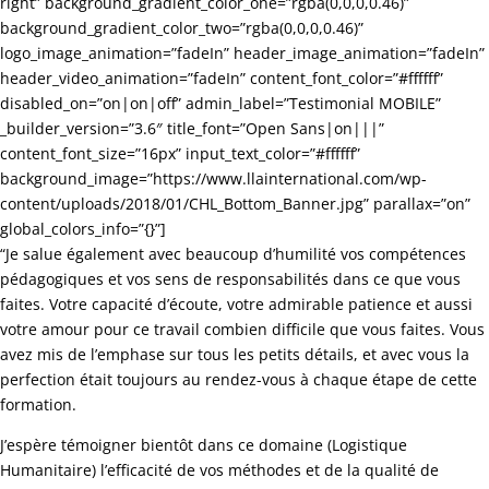
right” background_gradient_color_one=”rgba(0,0,0,0.46)”
background_gradient_color_two=”rgba(0,0,0,0.46)”
logo_image_animation=”fadeIn” header_image_animation=”fadeIn”
header_video_animation=”fadeIn” content_font_color=”#ffffff”
disabled_on=”on|on|off” admin_label=”Testimonial MOBILE”
_builder_version=”3.6″ title_font=”Open Sans|on|||”
content_font_size=”16px” input_text_color=”#ffffff”
background_image=”https://www.llainternational.com/wp-
content/uploads/2018/01/CHL_Bottom_Banner.jpg” parallax=”on”
global_colors_info=”{}”]
“Je salue également avec beaucoup d’humilité vos compétences
pédagogiques et vos sens de responsabilités dans ce que vous
faites. Votre capacité d’écoute, votre admirable patience et aussi
votre amour pour ce travail combien difficile que vous faites. Vous
avez mis de l’emphase sur tous les petits détails, et avec vous la
perfection était toujours au rendez-vous à chaque étape de cette
formation.
J’espère témoigner bientôt dans ce domaine (Logistique
Humanitaire) l’efficacité de vos méthodes et de la qualité de