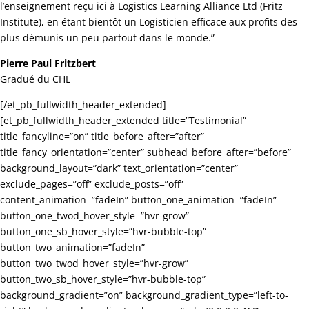
l’enseignement reçu ici à Logistics Learning Alliance Ltd (Fritz
Institute), en étant bientôt un Logisticien efficace aux profits des
plus démunis un peu partout dans le monde.”
Pierre Paul Fritzbert
Gradué du CHL
[/et_pb_fullwidth_header_extended]
[et_pb_fullwidth_header_extended title=”Testimonial”
title_fancyline=”on” title_before_after=”after”
title_fancy_orientation=”center” subhead_before_after=”before”
background_layout=”dark” text_orientation=”center”
exclude_pages=”off” exclude_posts=”off”
content_animation=”fadeIn” button_one_animation=”fadeIn”
button_one_twod_hover_style=”hvr-grow”
button_one_sb_hover_style=”hvr-bubble-top”
button_two_animation=”fadeIn”
button_two_twod_hover_style=”hvr-grow”
button_two_sb_hover_style=”hvr-bubble-top”
background_gradient=”on” background_gradient_type=”left-to-