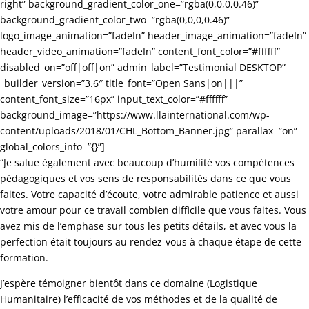
right” background_gradient_color_one=”rgba(0,0,0,0.46)”
background_gradient_color_two=”rgba(0,0,0,0.46)”
logo_image_animation=”fadeIn” header_image_animation=”fadeIn”
header_video_animation=”fadeIn” content_font_color=”#ffffff”
disabled_on=”off|off|on” admin_label=”Testimonial DESKTOP”
_builder_version=”3.6″ title_font=”Open Sans|on|||”
content_font_size=”16px” input_text_color=”#ffffff”
background_image=”https://www.llainternational.com/wp-
content/uploads/2018/01/CHL_Bottom_Banner.jpg” parallax=”on”
global_colors_info=”{}”]
“Je salue également avec beaucoup d’humilité vos compétences
pédagogiques et vos sens de responsabilités dans ce que vous
faites. Votre capacité d’écoute, votre admirable patience et aussi
votre amour pour ce travail combien difficile que vous faites. Vous
avez mis de l’emphase sur tous les petits détails, et avec vous la
perfection était toujours au rendez-vous à chaque étape de cette
formation.
J’espère témoigner bientôt dans ce domaine (Logistique
Humanitaire) l’efficacité de vos méthodes et de la qualité de