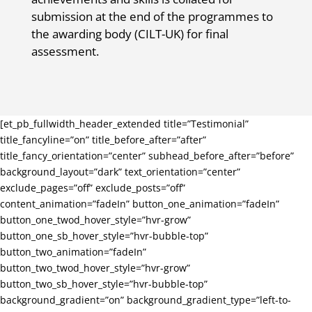
submission at the end of the programmes to
the awarding body (CILT-UK) for final
assessment.
[et_pb_fullwidth_header_extended title=”Testimonial”
title_fancyline=”on” title_before_after=”after”
title_fancy_orientation=”center” subhead_before_after=”before”
background_layout=”dark” text_orientation=”center”
exclude_pages=”off” exclude_posts=”off”
content_animation=”fadeIn” button_one_animation=”fadeIn”
button_one_twod_hover_style=”hvr-grow”
button_one_sb_hover_style=”hvr-bubble-top”
button_two_animation=”fadeIn”
button_two_twod_hover_style=”hvr-grow”
button_two_sb_hover_style=”hvr-bubble-top”
background_gradient=”on” background_gradient_type=”left-to-